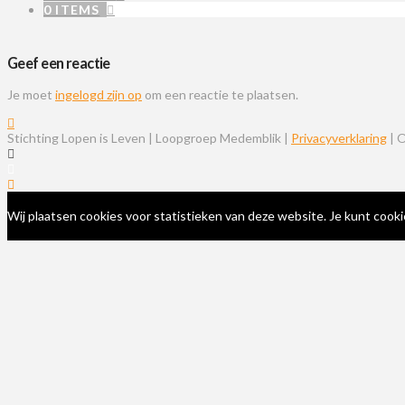
0 ITEMS
Geef een reactie
Je moet
ingelogd zijn op
om een reactie te plaatsen.
Stichting Lopen is Leven | Loopgroep Medemblik |
Privacyverklaring
| 
Wij plaatsen cookies voor statistieken van deze website. Je kunt cooki