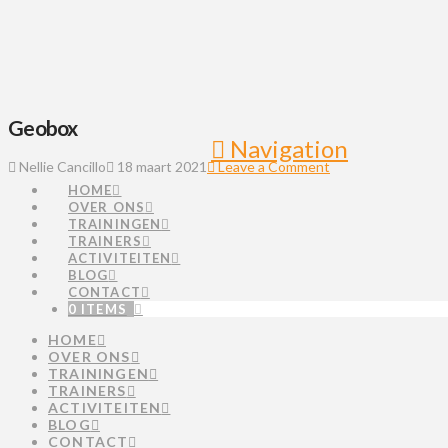
Geobox
Navigation
Nellie Cancillo
18 maart 2021
Leave a Comment
HOME
OVER ONS
TRAININGEN
TRAINERS
ACTIVITEITEN
BLOG
CONTACT
0 ITEMS
HOME
OVER ONS
TRAININGEN
TRAINERS
ACTIVITEITEN
BLOG
CONTACT