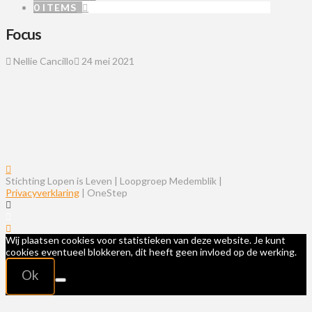
0 ITEMS
Focus
Nellie Cancillo
24 mei 2021
Stichting Lopen is Leven | Loopgroep Medemblik |
Privacyverklaring
| OneStep
Wij plaatsen cookies voor statistieken van deze website. Je kunt
cookies eventueel blokkeren, dit heeft geen invloed op de werking.
Ok