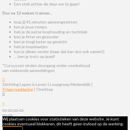
Een stok achter de deur om te gaan!
Dus na 12 weken trainen…
loop jij 45 minuten aaneengesloten
ken je jouw tempo
heb je de juiste loophouding en techniek
ben je fitter en gezonder
ben je (nog) beter op gewicht
heb je loopmaatjes
kun je alleen verder (maar dat kan dus ook samen!)
… ben je trots op jezelf
*Cursussen vinden doorgang onder voorbehoud
van voldoende aanmeldingen
Stichting Lopen is Leven | Loopgroep Medemblik |
Privacyverklaring
| OneStep
Wij plaatsen cookies voor statistieken van deze website. Je kunt
cookies eventueel blokkeren, dit heeft geen invloed op de werking.