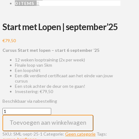
0 ITEMS
Start met Lopen | september’25
€
79,50
Cursus Start met lopen – start 6 september ’25
12 weken looptraining (2x per week)
Finale loop van 5km
Een loopshirt
Een dik verdiend certificaat aan het einde van jouw
cursus
Een stok achter de deur om te gaan!
Investering: €79,50
Beschikbaar via nabestelling
Start
met
Lopen
Toevoegen aan winkelwagen
|
september'25
SKU:
SML-sept-25-1
Categorie:
Geen categorie
Tags:
aantal