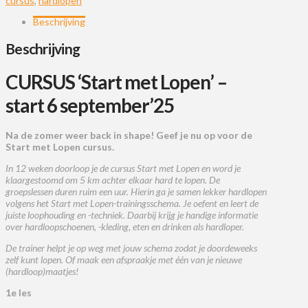
cursus
,
hardlopen
Beschrijving
Beschrijving
CURSUS ‘Start met Lopen’ –
start 6 september’25
Na de zomer weer back in shape! Geef je nu op voor de
Start met Lopen cursus.
In 12 weken doorloop je de cursus Start met Lopen en word je
klaargestoomd om 5 km achter elkaar hard te lopen. De
groepslessen duren ruim een uur. Hierin ga je samen lekker hardlopen
volgens het Start met Lopen-trainingsschema. Je oefent en leert de
juiste loophouding en -techniek. Daarbij krijg je handige informatie
over hardloopschoenen, -kleding, eten en drinken als hardloper.
De trainer helpt je op weg met jouw schema zodat je doordeweeks
zelf kunt lopen. Of maak een afspraakje met één van je nieuwe
(hardloop)maatjes!
1e les