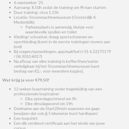
6 september ’25
Aanvang: 8.50h zodat de training om 9h kan starten
Duur training: circa 1.15h
Locatie: Stoommachinemuseum (Oosterdijk 4,
Medemblik)
Parkeerplaats is aanwezig, kluisje voor
waardevolle spullen en toilet
Kleding/ schoeisel, draag sportschoenen en
sportkleding (komt in de eerste trainingen tevens aan
bod)
Bij vragen/opmerkingen, app/mail/bel (+31 6 22275179
/ 06 3010 6017)
Na afloop van elke training is koffie/thee/water
verkrijgbaar bij het Stoommachinemuseum (vast
bedrag van €2,-, voor meerdere kopjes).
Wat krijg je voor €79,50?
12 weken looptraining onder begeleiding van een
professionele looptrainer
Elke zaterdagochtend om 9h
Elke dinsdagavond om 19h
Deelname aan de Start2finish waarmee we gaan
bewijzen dat ook jij 5 kilometer kunt hardlopen!
Een loopshirt
Een dik verdiend certificaat aan het einde van jouw
cursus